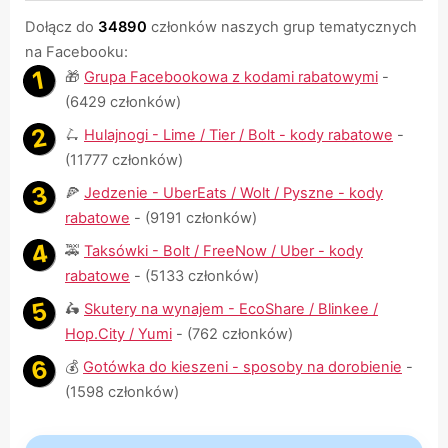
Dołącz do
34890
członków naszych grup tematycznych
na Facebooku:
🎁
Grupa Facebookowa z kodami rabatowymi
-
(6429 członków)
🛴
Hulajnogi - Lime / Tier / Bolt - kody rabatowe
-
(11777 członków)
🍕
Jedzenie - UberEats / Wolt / Pyszne - kody
rabatowe
- (9191 członków)
🚕
Taksówki - Bolt / FreeNow / Uber - kody
rabatowe
- (5133 członków)
🛵
Skutery na wynajem - EcoShare / Blinkee /
Hop.City / Yumi
- (762 członków)
💰
Gotówka do kieszeni - sposoby na dorobienie
-
(1598 członków)