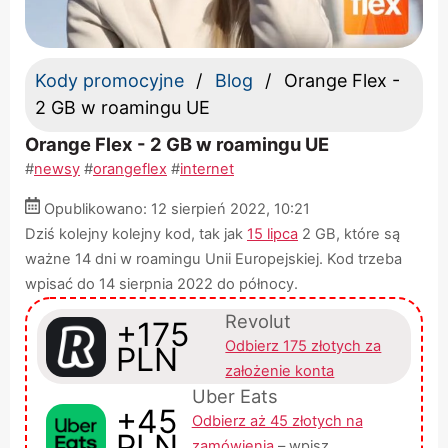
Kody promocyjne
Blog
Orange Flex -
2 GB w roamingu UE
Orange Flex - 2 GB w roamingu UE
#
newsy
#
orangeflex
#
internet
Opublikowano: 12 sierpień 2022,
10:21
Dziś kolejny kolejny kod, tak jak
15 lipca
2 GB, które są
ważne 14 dni w roamingu Unii Europejskiej. Kod trzeba
wpisać do 14 sierpnia 2022 do północy.
Revolut
+175
Odbierz 175 złotych za
PLN
założenie konta
Uber Eats
+45
Odbierz aż 45 złotych na
PLN
zamówienia
– wpisz