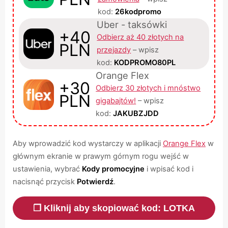
kod:
26kodpromo
Uber - taksówki
+40
Odbierz aż 40 złotych na
PLN
przejazdy
– wpisz
kod:
KODPROMO80PL
Orange Flex
+30
Odbierz 30 złotych i mnóstwo
PLN
gigabajtów!
– wpisz
kod:
JAKUBZJDD
Aby wprowadzić kod wystarczy w aplikacji
Orange Flex
w
głównym ekranie w prawym górnym rogu wejść w
ustawienia, wybrać
Kody promocyjne
i wpisać kod i
nacisnąć przycisk
Potwierdź
.
❐ Kliknij aby skopiować kod: LOTKA