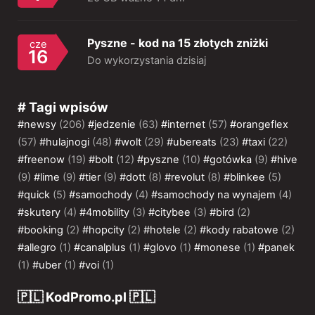
Pyszne - kod na 15 złotych zniżki
cze
16
Do wykorzystania dzisiaj
# Tagi wpisów
#newsy
(206)
#jedzenie
(63)
#internet
(57)
#orangeflex
(57)
#hulajnogi
(48)
#wolt
(29)
#ubereats
(23)
#taxi
(22)
#freenow
(19)
#bolt
(12)
#pyszne
(10)
#gotówka
(9)
#hive
(9)
#lime
(9)
#tier
(9)
#dott
(8)
#revolut
(8)
#blinkee
(5)
#quick
(5)
#samochody
(4)
#samochody na wynajem
(4)
#skutery
(4)
#4mobility
(3)
#citybee
(3)
#bird
(2)
#booking
(2)
#hopcity
(2)
#hotele
(2)
#kody rabatowe
(2)
#allegro
(1)
#canalplus
(1)
#glovo
(1)
#monese
(1)
#panek
(1)
#uber
(1)
#voi
(1)
🇵🇱 KodPromo.pl 🇵🇱