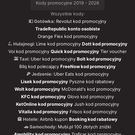
Kody promocyjne 2019 - 2026
Wszystkie kody:
💵 Gotówka:
Revolut kod promocyjny
TradeRepublic konto osobiste
Orange Flex kod promocyjny
🛴 Hulajnogi:
Lime kod promocyjny
Dott kod promocyjny
Voi kod promocyjny
Quick kod promocyjny
Tier voucher
🚕 Taxi:
Uber kod promocyjny
Bolt kod promocyjny
Bliq kod polecający
FreeNow kod promocyjny
🍕 Jedzenie:
Uber Eats kod promocyjny
Lisek kod promocyjny
Pyszne kod rabatowy
Wolt kod promocyjny
McDonald's kod promocyjny
KFC kod promocyjny
Glovo kod promocyjny
KetOnline kod promocyjny
Jush kod promocyjny
Vitalia kod promocyjny
Frisco kod promocyjny
🏨 Hotele:
Airbnb kupon
Booking kod rabatowy
🚗 Samochody:
Mubi.pl 100 złotych zniżki
4mobility kod promocyjny
Traficar kod promocyjny