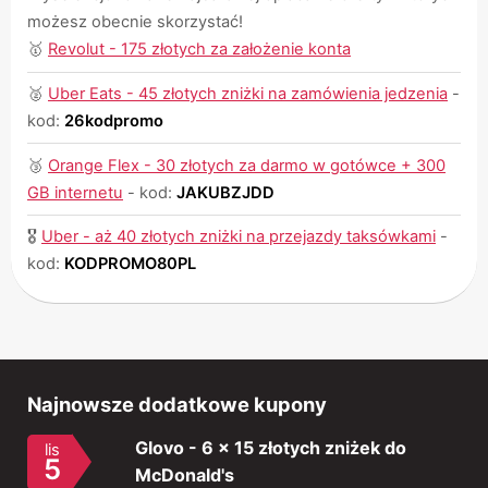
możesz obecnie skorzystać!
🥇
Revolut - 175 złotych za założenie konta
🥈
Uber Eats - 45 złotych zniżki na zamówienia jedzenia
-
kod:
26kodpromo
🥉
Orange Flex - 30 złotych za darmo w gotówce + 300
GB internetu
-
kod:
JAKUBZJDD
🎖
Uber - aż 40 złotych zniżki na przejazdy taksówkami
-
kod:
KODPROMO80PL
Najnowsze dodatkowe kupony
Glovo - 6 x 15 złotych zniżek do
lis
5
McDonald's