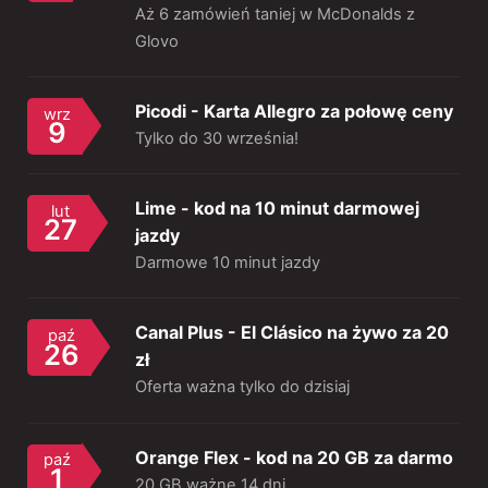
Aż 6 zamówień taniej w McDonalds z
Glovo
Picodi - Karta Allegro za połowę ceny
wrz
9
Tylko do 30 września!
Lime - kod na 10 minut darmowej
lut
27
jazdy
Darmowe 10 minut jazdy
Canal Plus - El Clásico na żywo za 20
paź
26
zł
Oferta ważna tylko do dzisiaj
Orange Flex - kod na 20 GB za darmo
paź
1
20 GB ważne 14 dni