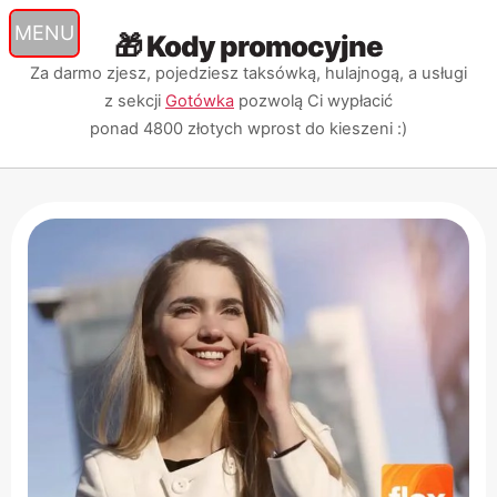
🎁 Kody promocyjne
Przejdź
Przejdź
Przejdź
do
do
do
Za darmo zjesz, pojedziesz taksówką, hulajnogą, a usługi
nawigacji
treści
wyszukiwarki
z sekcji
Gotówka
pozwolą Ci wypłacić
ponad 4800 złotych
wprost do kieszeni :)