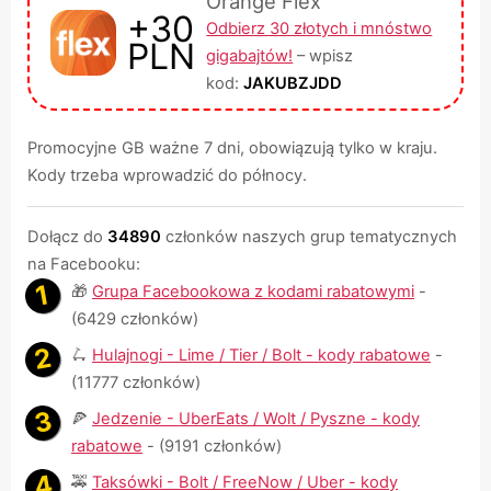
Orange Flex
+30
Odbierz 30 złotych i mnóstwo
PLN
gigabajtów!
– wpisz
kod:
JAKUBZJDD
Promocyjne GB ważne 7 dni, obowiązują tylko w kraju.
Kody trzeba wprowadzić do północy.
Dołącz do
34890
członków naszych grup tematycznych
na Facebooku:
🎁
Grupa Facebookowa z kodami rabatowymi
-
(6429 członków)
🛴
Hulajnogi - Lime / Tier / Bolt - kody rabatowe
-
(11777 członków)
🍕
Jedzenie - UberEats / Wolt / Pyszne - kody
rabatowe
- (9191 członków)
🚕
Taksówki - Bolt / FreeNow / Uber - kody