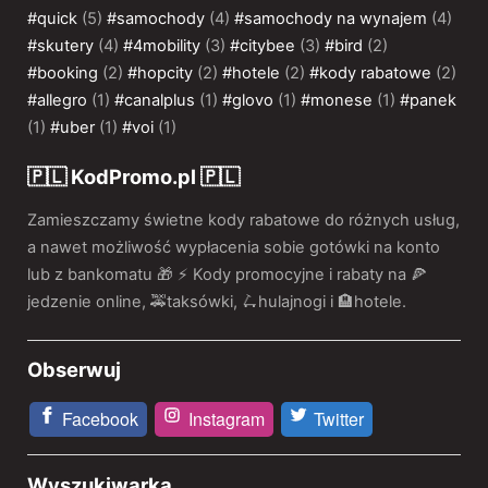
#quick
(5)
#samochody
(4)
#samochody na wynajem
(4)
#skutery
(4)
#4mobility
(3)
#citybee
(3)
#bird
(2)
#booking
(2)
#hopcity
(2)
#hotele
(2)
#kody rabatowe
(2)
#allegro
(1)
#canalplus
(1)
#glovo
(1)
#monese
(1)
#panek
(1)
#uber
(1)
#voi
(1)
🇵🇱 KodPromo.pl 🇵🇱
Zamieszczamy świetne kody rabatowe do różnych usług,
a nawet możliwość wypłacenia sobie gotówki na konto
lub z bankomatu 🎁 ⚡️ Kody promocyjne i rabaty na 🍕
jedzenie online, 🚕taksówki, 🛴hulajnogi i 🏨hotele.
Obserwuj
Facebook
Instagram
Twitter
Wyszukiwarka