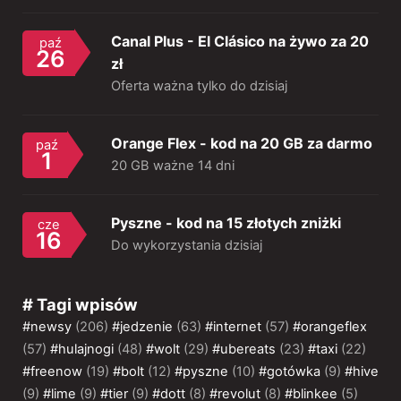
Canal Plus - El Clásico na żywo za 20
paź
26
zł
Oferta ważna tylko do dzisiaj
Orange Flex - kod na 20 GB za darmo
paź
1
20 GB ważne 14 dni
Pyszne - kod na 15 złotych zniżki
cze
16
Do wykorzystania dzisiaj
# Tagi wpisów
#newsy
(206)
#jedzenie
(63)
#internet
(57)
#orangeflex
(57)
#hulajnogi
(48)
#wolt
(29)
#ubereats
(23)
#taxi
(22)
#freenow
(19)
#bolt
(12)
#pyszne
(10)
#gotówka
(9)
#hive
(9)
#lime
(9)
#tier
(9)
#dott
(8)
#revolut
(8)
#blinkee
(5)