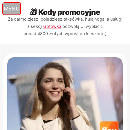
🎁 Kody promocyjne
Przejdź
Przejdź
Przejdź
do
do
do
Za darmo zjesz, pojedziesz taksówką, hulajnogą, a usługi
nawigacji
treści
wyszukiwarki
z sekcji
Gotówka
pozwolą Ci wypłacić
ponad 4800 złotych
wprost do kieszeni :)