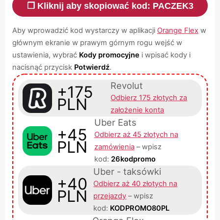
❐ Kliknij aby skopiować kod: PACZEK3
Aby wprowadzić kod wystarczy w aplikacji
Orange Flex
w
głównym ekranie w prawym górnym rogu wejść w
ustawienia, wybrać
Kody promocyjne
i wpisać kody i
nacisnąć przycisk
Potwierdź
.
Revolut
+175
Odbierz 175 złotych za
PLN
założenie konta
Uber Eats
+45
Odbierz aż 45 złotych na
PLN
zamówienia
– wpisz
kod:
26kodpromo
Uber - taksówki
+40
Odbierz aż 40 złotych na
PLN
przejazdy
– wpisz
kod:
KODPROMO80PL