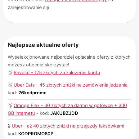
zarejestrowanie się
Najlepsze aktualne oferty
Wyselekcjonowane najbardziej opłacalne oferty z których
możesz obecnie skorzystać!
🥇
Revolut - 175 złotych za założenie konta
🥈
Uber Eats - 45 złotych zniżki na zamówienia jedzenia
-
kod:
26kodpromo
🥉
Orange Flex - 30 złotych za darmo w gotówce + 300
GB internetu
-
kod:
JAKUBZJDD
🎖
Uber - aż 40 złotych zniżki na przejazdy taksówkami
-
kod:
KODPROMO80PL