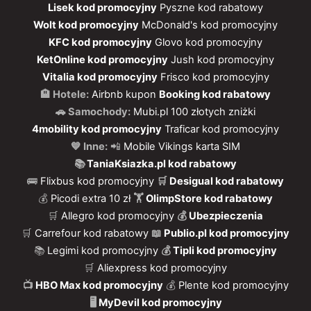
Lisek kod promocyjny
Pyszne kod rabatowy
Wolt kod promocyjny
McDonald's kod promocyjny
KFC kod promocyjny
Glovo kod promocyjny
KetOnline kod promocyjny
Jush kod promocyjny
Vitalia kod promocyjny
Frisco kod promocyjny
🏨 Hotele:
Airbnb kupon
Booking kod rabatowy
🚗 Samochody:
Mubi.pl 100 złotych zniżki
4mobility kod promocyjny
Traficar kod promocyjny
💙 Inne:
📲
Mobile Vikings karta SIM
📚
TaniaKsiazka.pl kod rabatowy
🚌
Flixbus kod promocyjny
🛒
Desigual kod rabatowy
💰
Picodi extra 10 zł
🏋️
OlimpStore kod rabatowy
🛒
Allegro kod promocyjny
💰
Ubezpieczenia
🛒
Carrefour kod rabatowy
📖
Publio.pl kod promocyjny
📚
Legimi kod promocyjny
💰
Tipli kod promocyjny
🛒
Aliexpress kod promocyjny
📺
HBO Max kod promocyjny
💰
Plente kod promocyjny
🖥
MyDevil kod promocyjny