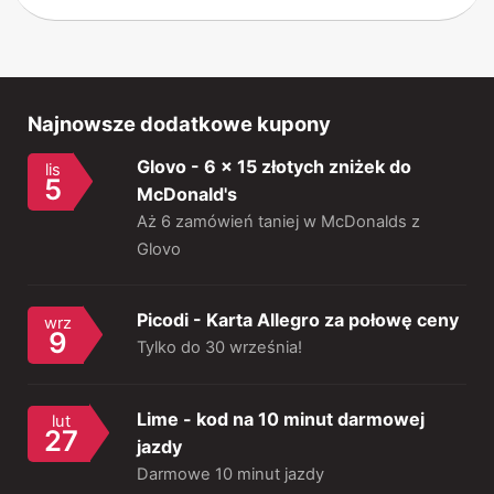
Najnowsze dodatkowe kupony
Glovo - 6 x 15 złotych zniżek do
lis
5
McDonald's
Aż 6 zamówień taniej w McDonalds z
Glovo
Picodi - Karta Allegro za połowę ceny
wrz
9
Tylko do 30 września!
Lime - kod na 10 minut darmowej
lut
27
jazdy
Darmowe 10 minut jazdy