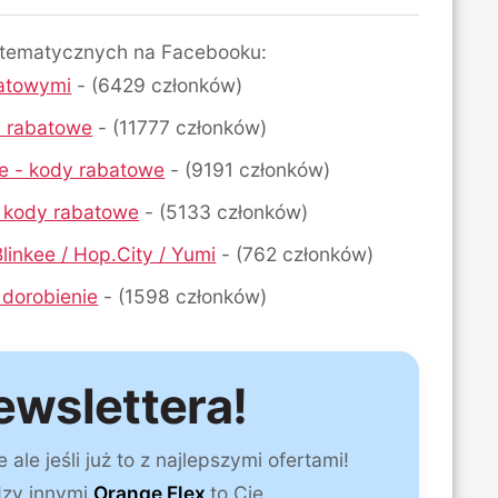
 tematycznych na Facebooku:
atowymi
- (6429 członków)
dy rabatowe
- (11777 członków)
ne - kody rabatowe
- (9191 członków)
- kody rabatowe
- (5133 członków)
linkee / Hop.City / Yumi
- (762 członków)
 dorobienie
- (1598 członków)
ewslettera!
le jeśli już to z najlepszymi ofertami!
dzy innymi
Orange Flex
to Cię