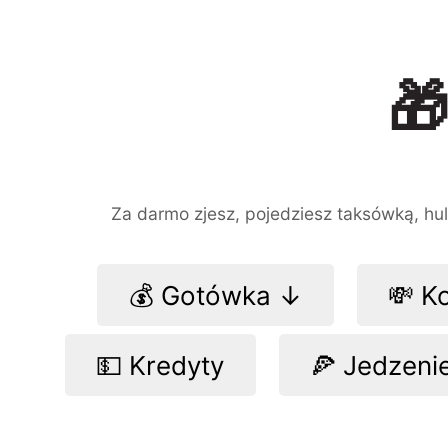

Za darmo zjesz, pojedziesz taksówką, hula
💰 Gotówka ↓
💸 K
💵 Kredyty
🍕 Jedzeni