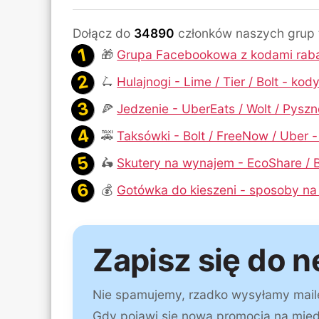
Dołącz do
34890
członków naszych grup
🎁
Grupa Facebookowa z kodami rab
🛴
Hulajnogi - Lime / Tier / Bolt - ko
🍕
Jedzenie - UberEats / Wolt / Pysz
🚕
Taksówki - Bolt / FreeNow / Uber 
🛵
Skutery na wynajem - EcoShare / B
💰
Gotówka do kieszeni - sposoby na
Zapisz się do n
Nie spamujemy, rzadko wysyłamy maile a
Gdy pojawi się nowa promocja na mię