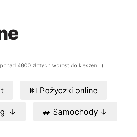
ne
ponad 4800 złotych
wprost do kieszeni :)
at
💵 Pożyczki online
ogi ↓
🚙 Samochody ↓