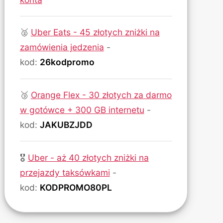
🥈
Uber Eats - 45 złotych zniżki na
zamówienia jedzenia
-
kod:
26kodpromo
🥉
Orange Flex - 30 złotych za darmo
w gotówce + 300 GB internetu
-
kod:
JAKUBZJDD
🎖
Uber - aż 40 złotych zniżki na
przejazdy taksówkami
-
kod:
KODPROMO80PL