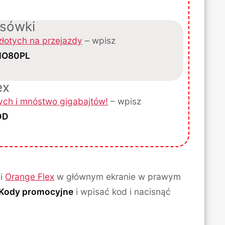
ksówki
złotych na przejazdy
– wpisz
O80PL
ex
tych i mnóstwo gigabajtów!
– wpisz
DD
ji
Orange Flex
w głównym ekranie w prawym
Kody promocyjne
i wpisać kod i nacisnąć