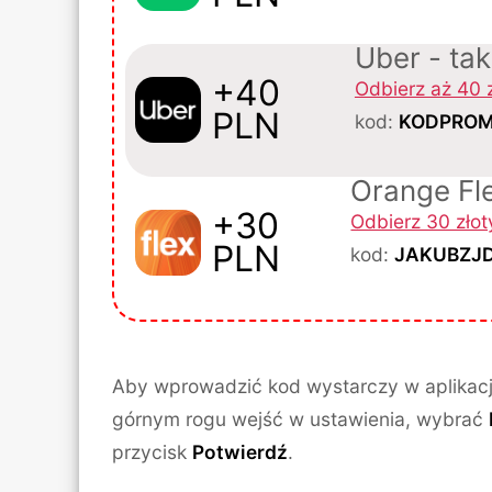
Uber - ta
+40
Odbierz aż 40 
PLN
kod:
KODPROM
Orange Fl
+30
Odbierz 30 zło
PLN
kod:
JAKUBZJ
Aby wprowadzić kod wystarczy w aplikac
górnym rogu wejść w ustawienia, wybrać
przycisk
Potwierdź
.