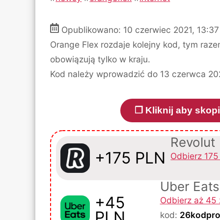
Opublikowano: 10 czerwiec 2021,
13:37
Orange Flex rozdaje kolejny kod, tym raze
obowiązują tylko w kraju.
Kod należy wprowadzić do 13 czerwca 20
❐ Kliknij aby sk
Revolut
+175 PLN
Odbierz 175 
Uber Eats
+45
Odbierz aż 45 
PLN
kod:
26kodpr