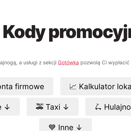
 Kody promocyj
Przejdź
Przejdź
Przejdź
do
do
do
nawigacji
treści
wyszukiwarki
jnogą, a usługi z sekcji
Gotówka
pozwolą Ci wypłacić
onta firmowe
📈 Kalkulator lok
e ↓
🚕 Taxi ↓
🛴 Hulajn
💙 Inne ↓