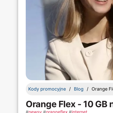
Kody promocyjne
Blog
Orange Fl
Orange Flex - 10 GB 
#
newsy
#
orangeflex
#
internet