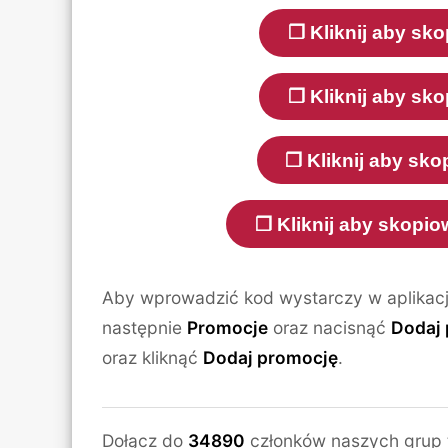
❐ Kliknij aby s
❐ Kliknij aby s
❐ Kliknij aby s
❐ Kliknij aby skop
Aby wprowadzić kod wystarczy w aplikac
następnie
Promocje
oraz nacisnąć
Dodaj
oraz kliknąć
Dodaj promocję
.
Dołącz do
34890
członków naszych grup