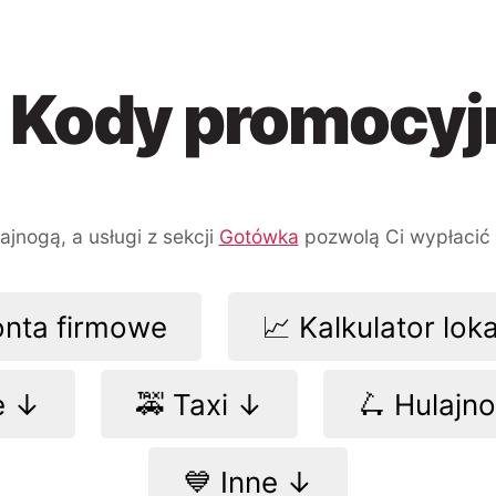
 Kody promocyj
Przejdź
Przejdź
Przejdź
do
do
do
nawigacji
treści
wyszukiwarki
jnogą, a usługi z sekcji
Gotówka
pozwolą Ci wypłacić
onta firmowe
📈 Kalkulator lok
e ↓
🚕 Taxi ↓
🛴 Hulajn
💙 Inne ↓