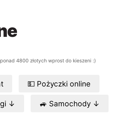
ne
ponad 4800 złotych
wprost do kieszeni :)
at
💵 Pożyczki online
ogi ↓
🚙 Samochody ↓