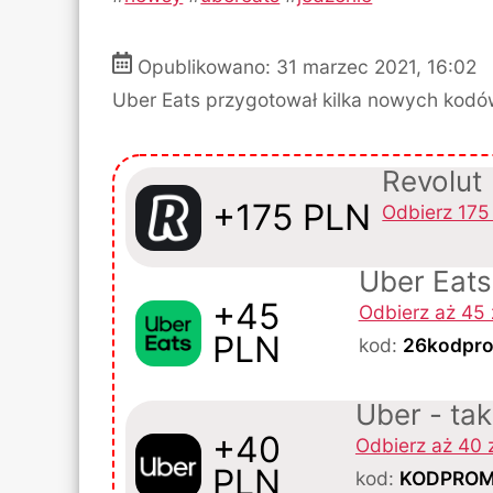
Opublikowano: 31 marzec 2021,
16:02
Uber Eats przygotował kilka nowych kod
Revolut
+175 PLN
Odbierz 175 
Uber Eats
+45
Odbierz aż 45 
PLN
kod:
26kodpr
Uber - ta
+40
Odbierz aż 40 
PLN
kod:
KODPROM