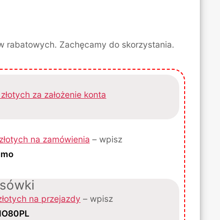
ów rabatowych. Zachęcamy do skorzystania.
złotych za założenie konta
złotych na zamówienia
– wpisz
omo
ksówki
złotych na przejazdy
– wpisz
O80PL