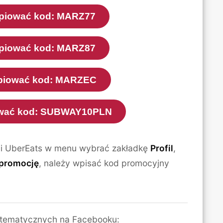
kopiować kod: MARZ77
kopiować kod: MARZ87
kopiować kod: MARZEC
iować kod: SUBWAY10PLN
ji UberEats w menu wybrać zakładkę
Profil
,
 promocję
, należy wpisać kod promocyjny
 tematycznych na Facebooku: