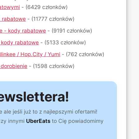
atowymi
- (6429 członków)
dy rabatowe
- (11777 członków)
ne - kody rabatowe
- (9191 członków)
- kody rabatowe
- (5133 członków)
linkee / Hop.City / Yumi
- (762 członków)
 dorobienie
- (1598 członków)
ewslettera!
le jeśli już to z najlepszymi ofertami!
dzy innymi
UberEats
to Cię powiadomimy