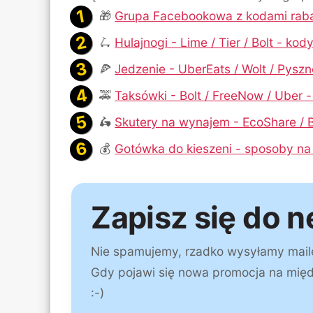
🎁
Grupa Facebookowa z kodami rab
🛴
Hulajnogi - Lime / Tier / Bolt - ko
🍕
Jedzenie - UberEats / Wolt / Pysz
🚕
Taksówki - Bolt / FreeNow / Uber 
🛵
Skutery na wynajem - EcoShare / B
💰
Gotówka do kieszeni - sposoby na
Zapisz się do n
Nie spamujemy, rzadko wysyłamy maile a
Gdy pojawi się nowa promocja na mię
:-)