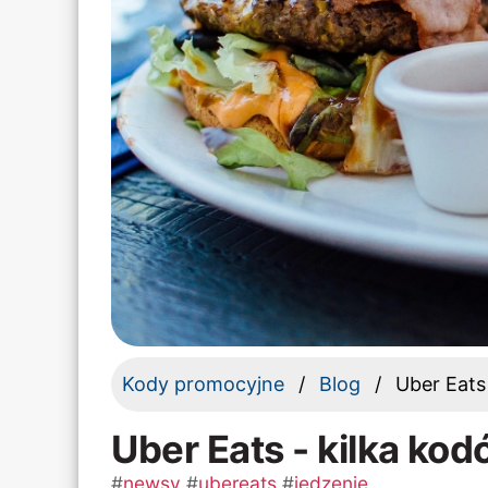
Kody promocyjne
Blog
Uber Eats
Uber Eats - kilka ko
#
newsy
#
ubereats
#
jedzenie