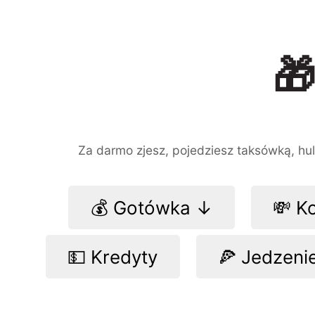

Za darmo zjesz, pojedziesz taksówką, hula
💰 Gotówka ↓
💸 K
💵 Kredyty
🍕 Jedzeni