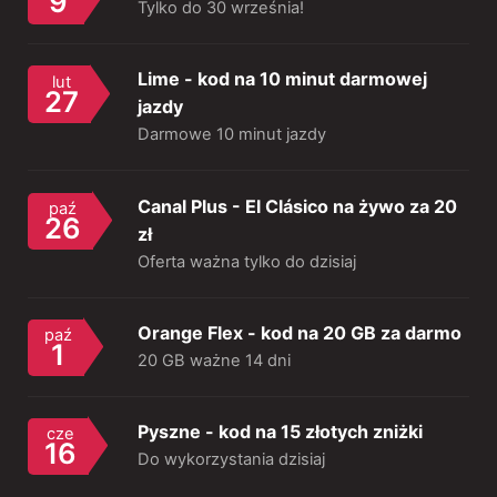
9
Tylko do 30 września!
Lime - kod na 10 minut darmowej
lut
27
jazdy
Darmowe 10 minut jazdy
Canal Plus - El Clásico na żywo za 20
paź
26
zł
Oferta ważna tylko do dzisiaj
Orange Flex - kod na 20 GB za darmo
paź
1
20 GB ważne 14 dni
Pyszne - kod na 15 złotych zniżki
cze
16
Do wykorzystania dzisiaj