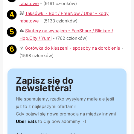
rabatowe
- (9191 członków)
🚕
Taksówki - Bolt / FreeNow / Uber - kody
rabatowe
- (5133 członków)
🛵
Skutery na wynajem - EcoShare / Blinkee /
Hop.City / Yumi
- (762 członków)
💰
Gotówka do kieszeni - sposoby na dorobienie
-
(1598 członków)
Zapisz się do
newslettera!
Nie spamujemy, rzadko wysyłamy maile ale jeśli
już to z najlepszymi ofertami!
Gdy pojawi się nowa promocja na między innymi
Uber Eats
to Cię powiadomimy :-)