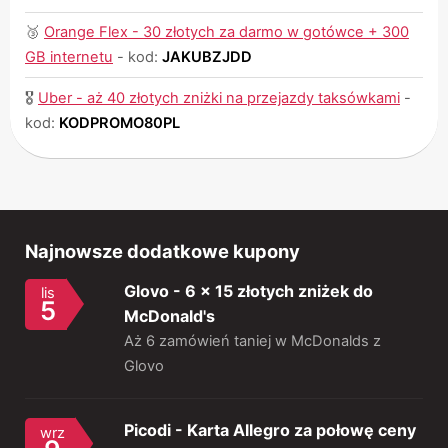
🥉
Orange Flex - 30 złotych za darmo w gotówce + 300
GB internetu
-
kod:
JAKUBZJDD
🎖
Uber - aż 40 złotych zniżki na przejazdy taksówkami
-
kod:
KODPROMO80PL
Najnowsze dodatkowe kupony
Glovo - 6 x 15 złotych zniżek do
lis
5
McDonald's
Aż 6 zamówień taniej w McDonalds z
Glovo
Picodi - Karta Allegro za połowę ceny
wrz