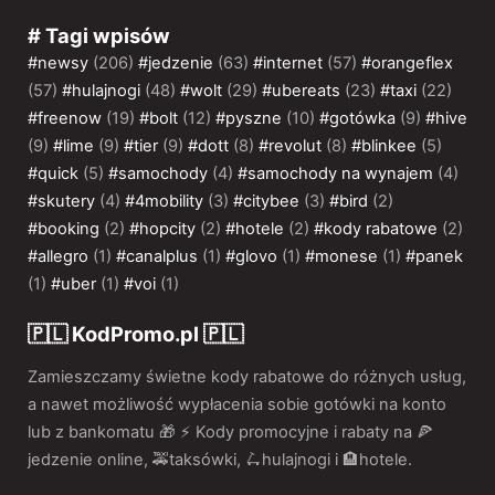
# Tagi wpisów
#newsy
(206)
#jedzenie
(63)
#internet
(57)
#orangeflex
(57)
#hulajnogi
(48)
#wolt
(29)
#ubereats
(23)
#taxi
(22)
#freenow
(19)
#bolt
(12)
#pyszne
(10)
#gotówka
(9)
#hive
(9)
#lime
(9)
#tier
(9)
#dott
(8)
#revolut
(8)
#blinkee
(5)
#quick
(5)
#samochody
(4)
#samochody na wynajem
(4)
#skutery
(4)
#4mobility
(3)
#citybee
(3)
#bird
(2)
#booking
(2)
#hopcity
(2)
#hotele
(2)
#kody rabatowe
(2)
#allegro
(1)
#canalplus
(1)
#glovo
(1)
#monese
(1)
#panek
(1)
#uber
(1)
#voi
(1)
🇵🇱 KodPromo.pl 🇵🇱
Zamieszczamy świetne kody rabatowe do różnych usług,
a nawet możliwość wypłacenia sobie gotówki na konto
lub z bankomatu 🎁 ⚡️ Kody promocyjne i rabaty na 🍕
jedzenie online, 🚕taksówki, 🛴hulajnogi i 🏨hotele.