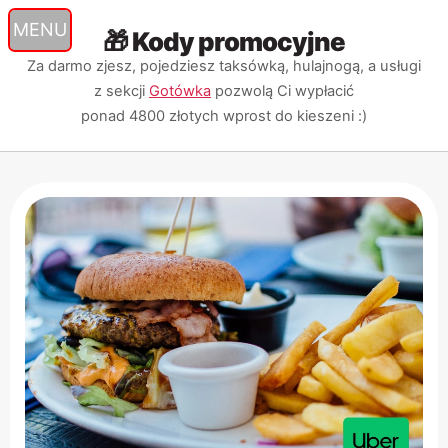
🎁 Kody promocyjne
Przejdź
Przejdź
Przejdź
do
do
do
Za darmo zjesz, pojedziesz taksówką, hulajnogą, a usługi
nawigacji
treści
wyszukiwarki
z sekcji
Gotówka
pozwolą Ci wypłacić
ponad 4800 złotych
wprost do kieszeni :)