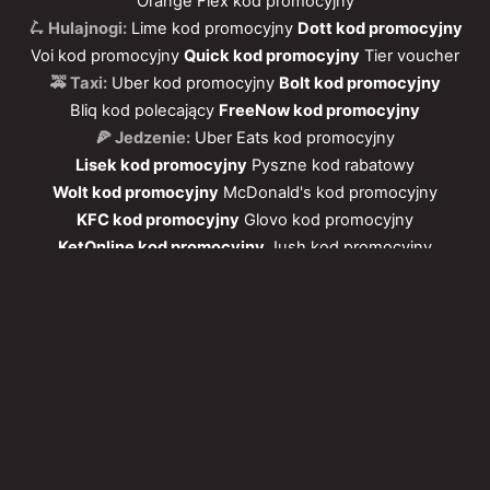
Orange Flex kod promocyjny
🛴 Hulajnogi:
Lime kod promocyjny
Dott kod promocyjny
Voi kod promocyjny
Quick kod promocyjny
Tier voucher
🚕 Taxi:
Uber kod promocyjny
Bolt kod promocyjny
Bliq kod polecający
FreeNow kod promocyjny
🍕 Jedzenie:
Uber Eats kod promocyjny
Lisek kod promocyjny
Pyszne kod rabatowy
Wolt kod promocyjny
McDonald's kod promocyjny
KFC kod promocyjny
Glovo kod promocyjny
KetOnline kod promocyjny
Jush kod promocyjny
Vitalia kod promocyjny
Frisco kod promocyjny
🏨 Hotele:
Airbnb kupon
Booking kod rabatowy
🚗 Samochody:
Mubi.pl 100 złotych zniżki
4mobility kod promocyjny
Traficar kod promocyjny
💙 Inne:
📲
Mobile Vikings karta SIM
📚
TaniaKsiazka.pl kod rabatowy
🚌
Flixbus kod promocyjny
🛒
Desigual kod rabatowy
💰
Picodi extra 10 zł
🏋️
OlimpStore kod rabatowy