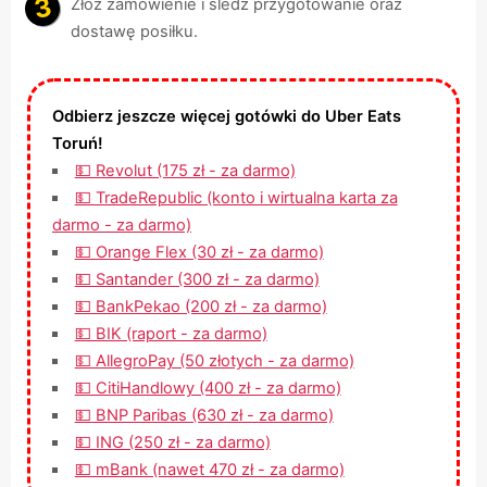
Złóż zamówienie i śledź przygotowanie oraz
dostawę posiłku.
Odbierz jeszcze więcej gotówki do Uber Eats
Toruń!
💵 Revolut (175 zł - za darmo)
💵 TradeRepublic (konto i wirtualna karta za
darmo - za darmo)
💵 Orange Flex (30 zł - za darmo)
💵 Santander (300 zł - za darmo)
💵 BankPekao (200 zł - za darmo)
💵 BIK (raport - za darmo)
💵 AllegroPay (50 złotych - za darmo)
💵 CitiHandlowy (400 zł - za darmo)
💵 BNP Paribas (630 zł - za darmo)
💵 ING (250 zł - za darmo)
💵 mBank (nawet 470 zł - za darmo)