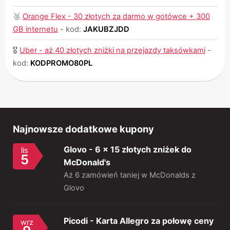
🥉
Orange Flex - 30 złotych za darmo w gotówce + 300
GB internetu
-
kod:
JAKUBZJDD
🎖
Uber - aż 40 złotych zniżki na przejazdy taksówkami
-
kod:
KODPROMO80PL
Najnowsze dodatkowe kupony
Glovo - 6 x 15 złotych zniżek do
lis
5
McDonald's
Aż 6 zamówień taniej w McDonalds z
Glovo
Picodi - Karta Allegro za połowę ceny
wrz