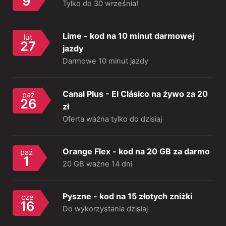
9
Tylko do 30 września!
Lime - kod na 10 minut darmowej
lut
27
jazdy
Darmowe 10 minut jazdy
Canal Plus - El Clásico na żywo za 20
paź
26
zł
Oferta ważna tylko do dzisiaj
Orange Flex - kod na 20 GB za darmo
paź
1
20 GB ważne 14 dni
Pyszne - kod na 15 złotych zniżki
cze
16
Do wykorzystania dzisiaj