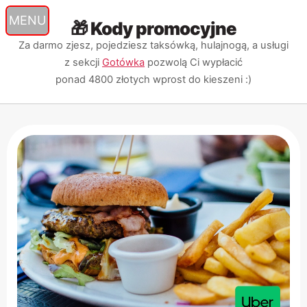
🎁 Kody promocyjne
Przejdź
Przejdź
Przejdź
do
do
do
Za darmo zjesz, pojedziesz taksówką, hulajnogą, a usługi
nawigacji
treści
wyszukiwarki
z sekcji
Gotówka
pozwolą Ci wypłacić
ponad 4800 złotych
wprost do kieszeni :)