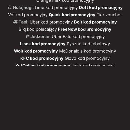
Orange Flex kod promocyjny
🛴 Hulajnogi:
Lime kod promocyjny
Dott kod promocyjny
Voi kod promocyjny
Quick kod promocyjny
Tier voucher
🚕 Taxi:
Uber kod promocyjny
Bolt kod promocyjny
Bliq kod polecający
FreeNow kod promocyjny
🍕 Jedzenie:
Uber Eats kod promocyjny
Lisek kod promocyjny
Pyszne kod rabatowy
Wolt kod promocyjny
McDonald's kod promocyjny
KFC kod promocyjny
Glovo kod promocyjny
KetOnline kod promocyjny
Jush kod promocyjny
Vitalia kod promocyjny
Frisco kod promocyjny
🏨 Hotele:
Airbnb kupon
Booking kod rabatowy
🚗 Samochody:
Mubi.pl 100 złotych zniżki
4mobility kod promocyjny
Traficar kod promocyjny
💙 Inne:
📲
Mobile Vikings karta SIM
📚
TaniaKsiazka.pl kod rabatowy
🚌
Flixbus kod promocyjny
🛒
Desigual kod rabatowy
💰
Picodi extra 10 zł
🏋️
OlimpStore kod rabatowy