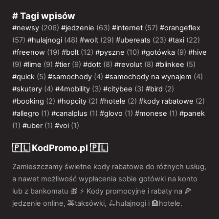
# Tagi wpisów
#newsy
(206)
#jedzenie
(63)
#internet
(57)
#orangeflex
(57)
#hulajnogi
(48)
#wolt
(29)
#ubereats
(23)
#taxi
(22)
#freenow
(19)
#bolt
(12)
#pyszne
(10)
#gotówka
(9)
#hive
(9)
#lime
(9)
#tier
(9)
#dott
(8)
#revolut
(8)
#blinkee
(5)
#quick
(5)
#samochody
(4)
#samochody na wynajem
(4)
#skutery
(4)
#4mobility
(3)
#citybee
(3)
#bird
(2)
#booking
(2)
#hopcity
(2)
#hotele
(2)
#kody rabatowe
(2)
#allegro
(1)
#canalplus
(1)
#glovo
(1)
#monese
(1)
#panek
(1)
#uber
(1)
#voi
(1)
🇵🇱 KodPromo.pl 🇵🇱
Zamieszczamy świetne kody rabatowe do różnych usług,
a nawet możliwość wypłacenia sobie gotówki na konto
lub z bankomatu 🎁 ⚡️ Kody promocyjne i rabaty na 🍕
jedzenie online, 🚕taksówki, 🛴hulajnogi i 🏨hotele.