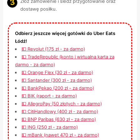
Złóż zamówienie i śledź przygotowanie oraz
dostawę posiłku.
Odbierz jeszcze więcej gotówki do Uber Eats
Łódź!
💵 Revolut (175 zł - za darmo)
💵 TradeRepublic (konto i wirtualna karta za
darmo - za darmo)
💵 Orange Flex (30 zł - za darmo)
💵 Santander (300 zł - za darmo)
💵 BankPekao (200 zł - za darmo)
💵 BIK (raport - za darmo)
💵 AllegroPay (50 złotych - za darmo)
💵 CitiHandlowy (400 zł - za darmo)
💵 BNP Paribas (630 zł - za darmo)
💵 ING (250 zł - za darmo)
💵 mBank (nawet 470 zł - za darmo)