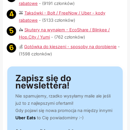
rabatowe
- (9191 członków)
🚕
Taksówki - Bolt / FreeNow / Uber - kody
rabatowe
- (5133 członków)
🛵
Skutery na wynajem - EcoShare / Blinkee /
Hop.City / Yumi
- (762 członków)
💰
Gotówka do kieszeni - sposoby na dorobienie
-
(1598 członków)
Zapisz się do
newslettera!
Nie spamujemy, rzadko wysyłamy maile ale jeśli
już to z najlepszymi ofertami!
Gdy pojawi się nowa promocja na między innymi
Uber Eats
to Cię powiadomimy :-)