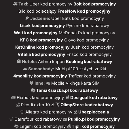
🚕 Taxi:
Uber kod promocyjny
Bolt kod promocyjny
Bliq kod polecający
FreeNow kod promocyjny
🍕 Jedzenie:
Uber Eats kod promocyjny
Lisek kod promocyjny
Pyszne kod rabatowy
Wolt kod promocyjny
McDonald's kod promocyjny
KFC kod promocyjny
Glovo kod promocyjny
KetOnline kod promocyjny
Jush kod promocyjny
Vitalia kod promocyjny
Frisco kod promocyjny
🏨 Hotele:
Airbnb kupon
Booking kod rabatowy
🚗 Samochody:
Mubi.pl 100 złotych zniżki
4mobility kod promocyjny
Traficar kod promocyjny
💙 Inne:
📲
Mobile Vikings karta SIM
📚
TaniaKsiazka.pl kod rabatowy
🚌
Flixbus kod promocyjny
🛒
Desigual kod rabatowy
💰
Picodi extra 10 zł
🏋️
OlimpStore kod rabatowy
🛒
Allegro kod promocyjny
💰
Ubezpieczenia
🛒
Carrefour kod rabatowy
📖
Publio.pl kod promocyjny
📚
Legimi kod promocyjny
💰
Tipli kod promocyjny