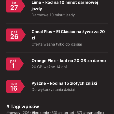
Lime - kod na 10 minut darmowej
lut
27
jazdy
Darmowe 10 minut jazdy
Canal Plus - El Clásico na żywo za 20
paź
26
zł
Oferta ważna tylko do dzisiaj
Orange Flex - kod na 20 GB za darmo
paź
1
20 GB ważne 14 dni
Pyszne - kod na 15 złotych zniżki
cze
16
Do wykorzystania dzisiaj
# Tagi wpisów
#newsy
(206)
#jedzenie
(63)
#internet
(57)
#orangeflex