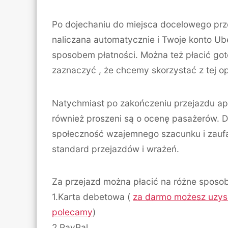
Po dojechaniu do miejsca docelowego prze
naliczana automatycznie i Twoje konto U
sposobem płatności. Można też płacić got
zaznaczyć , że chcemy skorzystać z tej op
Natychmiast po zakończeniu przejazdu apl
również proszeni są o ocenę pasażerów.
społeczność wzajemnego szacunku i zauf
standard przejazdów i wrażeń.
Za przejazd można płacić na różne sposo
1.Karta debetowa (
za darmo możesz uzysk
polecamy
)
2.PayPal