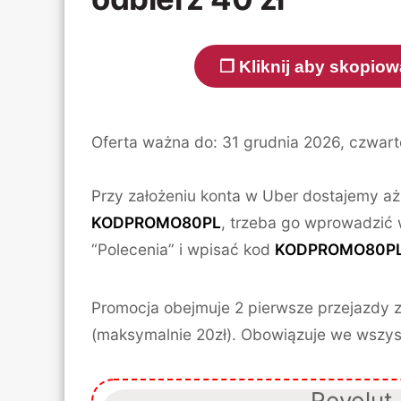
❐ Kliknij aby skopi
Oferta ważna do: 31 grudnia 2026, czwart
Przy założeniu konta w Uber dostajemy a
KODPROMO80PL
, trzeba go wprowadzić w 
“Polecenia” i wpisać kod
KODPROMO80P
Promocja obejmuje 2 pierwsze przejazdy z
(maksymalnie 20zł). Obowiązuje we wszyst
Revolut