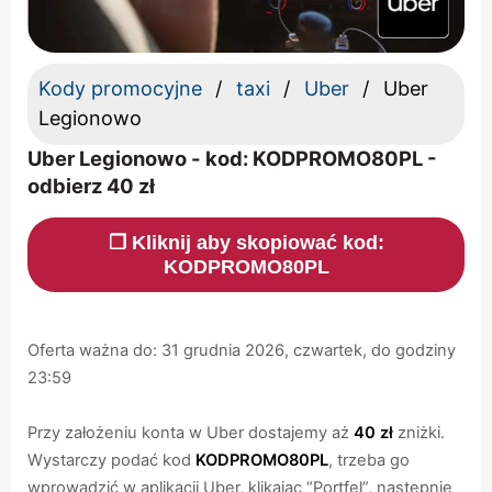
Kody promocyjne
taxi
Uber
Uber
Legionowo
Uber Legionowo - kod: KODPROMO80PL -
odbierz 40 zł
❐ Kliknij aby skopiować kod:
KODPROMO80PL
Oferta ważna do: 31 grudnia 2026, czwartek, do godziny
23:59
Przy założeniu konta w Uber dostajemy aż
40 zł
zniżki.
Wystarczy podać kod
KODPROMO80PL
, trzeba go
wprowadzić w aplikacji Uber, klikając “Portfel”, następnie