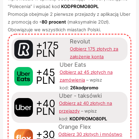
“Polecenia” i wpisać kod
KODPROMO80PL
Promocja obejmuje 2 pierwsze przejazdy z aplikacją Uber
z promocją do
-80 procent
(maksymalnie 20zł).
Obowiązuje we wszystkich miastach Polski.
Revolut
+175
Odbierz 175 złotych za
PLN
założenie konta
Uber Eats
+45
Odbierz aż 45 złotych na
PLN
zamówienia
– wpisz
kod:
26kodpromo
Uber - taksówki
+40
Odbierz aż 40 złotych na
PLN
przejazdy
– wpisz
kod:
KODPROMO80PL
Orange Flex
+30
Odbierz 30 złotych i mnóstwo