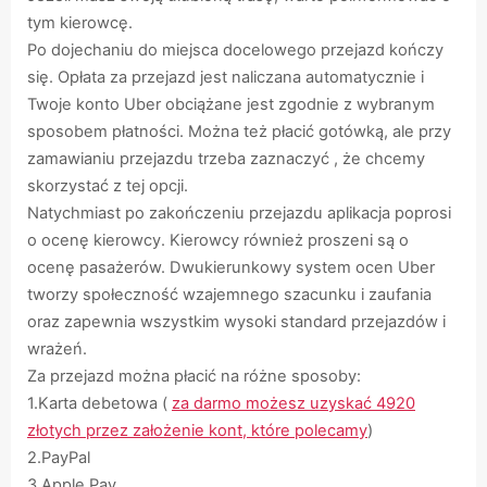
tym kierowcę.
Po dojechaniu do miejsca docelowego przejazd kończy
się. Opłata za przejazd jest naliczana automatycznie i
Twoje konto Uber obciążane jest zgodnie z wybranym
sposobem płatności. Można też płacić gotówką, ale przy
zamawianiu przejazdu trzeba zaznaczyć , że chcemy
skorzystać z tej opcji.
Natychmiast po zakończeniu przejazdu aplikacja poprosi
o ocenę kierowcy. Kierowcy również proszeni są o
ocenę pasażerów. Dwukierunkowy system ocen Uber
tworzy społeczność wzajemnego szacunku i zaufania
oraz zapewnia wszystkim wysoki standard przejazdów i
wrażeń.
Za przejazd można płacić na różne sposoby:
1.Karta debetowa (
za darmo możesz uzyskać 4920
złotych przez założenie kont, które polecamy
)
2.PayPal
3.Apple Pay