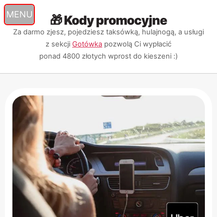
🎁 Kody promocyjne
Przejdź
Przejdź
Przejdź
do
do
do
Za darmo zjesz, pojedziesz taksówką, hulajnogą, a usługi
nawigacji
treści
wyszukiwarki
z sekcji
Gotówka
pozwolą Ci wypłacić
ponad 4800 złotych
wprost do kieszeni :)