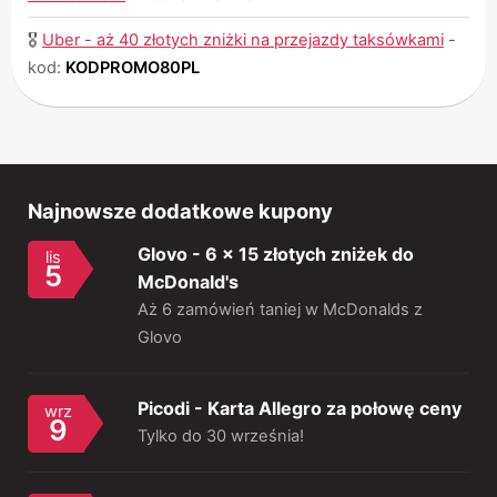
🎖
Uber - aż 40 złotych zniżki na przejazdy taksówkami
-
kod:
KODPROMO80PL
Najnowsze dodatkowe kupony
Glovo - 6 x 15 złotych zniżek do
lis
5
McDonald's
Aż 6 zamówień taniej w McDonalds z
Glovo
Picodi - Karta Allegro za połowę ceny
wrz
9
Tylko do 30 września!