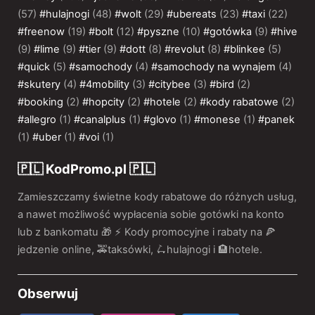
(57)
#hulajnogi
(48)
#wolt
(29)
#ubereats
(23)
#taxi
(22)
#freenow
(19)
#bolt
(12)
#pyszne
(10)
#gotówka
(9)
#hive
(9)
#lime
(9)
#tier
(9)
#dott
(8)
#revolut
(8)
#blinkee
(5)
#quick
(5)
#samochody
(4)
#samochody na wynajem
(4)
#skutery
(4)
#4mobility
(3)
#citybee
(3)
#bird
(2)
#booking
(2)
#hopcity
(2)
#hotele
(2)
#kody rabatowe
(2)
#allegro
(1)
#canalplus
(1)
#glovo
(1)
#monese
(1)
#panek
(1)
#uber
(1)
#voi
(1)
🇵🇱 KodPromo.pl 🇵🇱
Zamieszczamy świetne kody rabatowe do różnych usług,
a nawet możliwość wypłacenia sobie gotówki na konto
lub z bankomatu 🎁 ⚡️ Kody promocyjne i rabaty na 🍕
jedzenie online, 🚕taksówki, 🛴hulajnogi i 🏨hotele.
Obserwuj