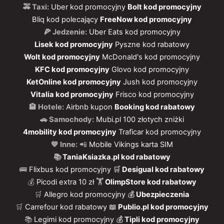
🚕 Taxi:
Uber kod promocyjny
Bolt kod promocyjny
Bliq kod polecający
FreeNow kod promocyjny
🍕 Jedzenie:
Uber Eats kod promocyjny
Lisek kod promocyjny
Pyszne kod rabatowy
Wolt kod promocyjny
McDonald's kod promocyjny
KFC kod promocyjny
Glovo kod promocyjny
KetOnline kod promocyjny
Jush kod promocyjny
Vitalia kod promocyjny
Frisco kod promocyjny
🏨 Hotele:
Airbnb kupon
Booking kod rabatowy
🚗 Samochody:
Mubi.pl 100 złotych zniżki
4mobility kod promocyjny
Traficar kod promocyjny
💙 Inne:
📲
Mobile Vikings karta SIM
📚
TaniaKsiazka.pl kod rabatowy
🚌
Flixbus kod promocyjny
🛒
Desigual kod rabatowy
💰
Picodi extra 10 zł
🏋️
OlimpStore kod rabatowy
🛒
Allegro kod promocyjny
💰
Ubezpieczenia
🛒
Carrefour kod rabatowy
📖
Publio.pl kod promocyjny
📚
Legimi kod promocyjny
💰
Tipli kod promocyjny