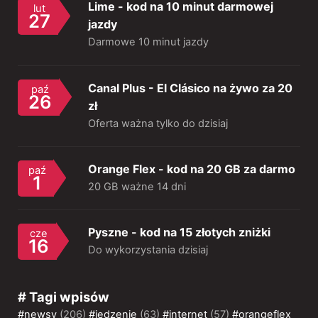
Lime - kod na 10 minut darmowej
lut
27
jazdy
Darmowe 10 minut jazdy
Canal Plus - El Clásico na żywo za 20
paź
26
zł
Oferta ważna tylko do dzisiaj
Orange Flex - kod na 20 GB za darmo
paź
1
20 GB ważne 14 dni
Pyszne - kod na 15 złotych zniżki
cze
16
Do wykorzystania dzisiaj
# Tagi wpisów
#newsy
(206)
#jedzenie
(63)
#internet
(57)
#orangeflex