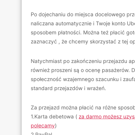
Po dojechaniu do miejsca docelowego prze
naliczana automatycznie i Twoje konto U
sposobem płatności. Można też płacić got
zaznaczyć , że chcemy skorzystać z tej op
Natychmiast po zakończeniu przejazdu apl
również proszeni są o ocenę pasażerów.
społeczność wzajemnego szacunku i zauf
standard przejazdów i wrażeń.
Za przejazd można płacić na różne sposo
1.Karta debetowa (
za darmo możesz uzysk
polecamy
)
2.PayPal