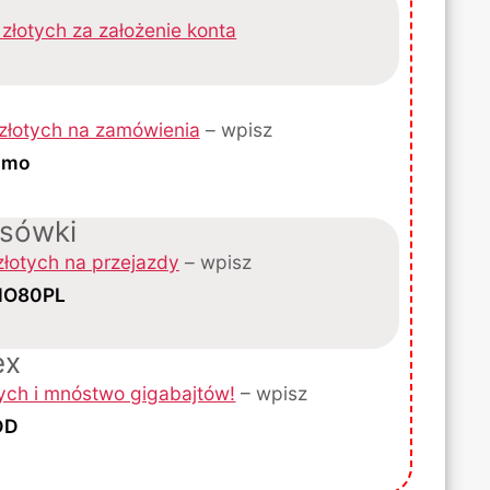
złotych za założenie konta
złotych na zamówienia
– wpisz
omo
ksówki
złotych na przejazdy
– wpisz
O80PL
ex
tych i mnóstwo gigabajtów!
– wpisz
DD