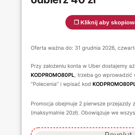
❐ Kliknij aby skopi
Oferta ważna do: 31 grudnia 2026, czwart
Przy założeniu konta w Uber dostajemy a
KODPROMO80PL
, trzeba go wprowadzić w 
“Polecenia” i wpisać kod
KODPROMO80P
Promocja obejmuje 2 pierwsze przejazdy z
(maksymalnie 20zł). Obowiązuje we wszyst
Revolut