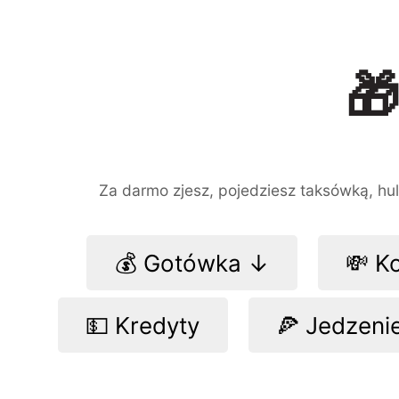

Za darmo zjesz, pojedziesz taksówką, hula
💰 Gotówka ↓
💸 K
💵 Kredyty
🍕 Jedzeni