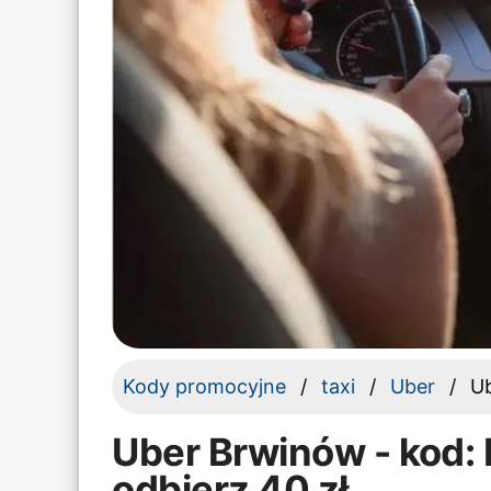
Kody promocyjne
taxi
Uber
U
Uber Brwinów - kod
odbierz 40 zł