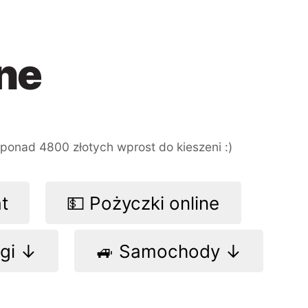
ne
ponad 4800 złotych
wprost do kieszeni :)
at
💵 Pożyczki online
ogi ↓
🚙 Samochody ↓