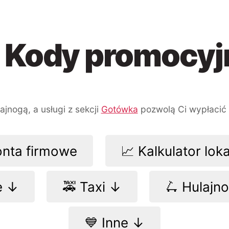
 Kody promocyj
Przejdź
Przejdź
Przejdź
do
do
do
nawigacji
treści
wyszukiwarki
jnogą, a usługi z sekcji
Gotówka
pozwolą Ci wypłacić
onta firmowe
📈 Kalkulator lok
e ↓
🚕 Taxi ↓
🛴 Hulajn
💙 Inne ↓