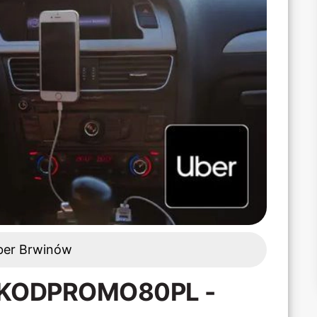
ber Brwinów
: KODPROMO80PL -