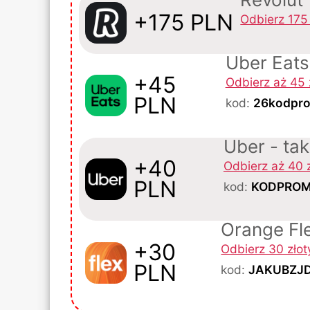
+175 PLN
Odbierz 175 
Uber Eats
+45
Odbierz aż 45 
PLN
kod:
26kodpr
Uber - ta
+40
Odbierz aż 40 
PLN
kod:
KODPROM
Orange Fl
+30
Odbierz 30 zło
PLN
kod:
JAKUBZJ