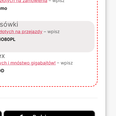
złotych na zamówienia
– wpisz
omo
ksówki
złotych na przejazdy
– wpisz
O80PL
ex
tych i mnóstwo gigabajtów!
– wpisz
DD