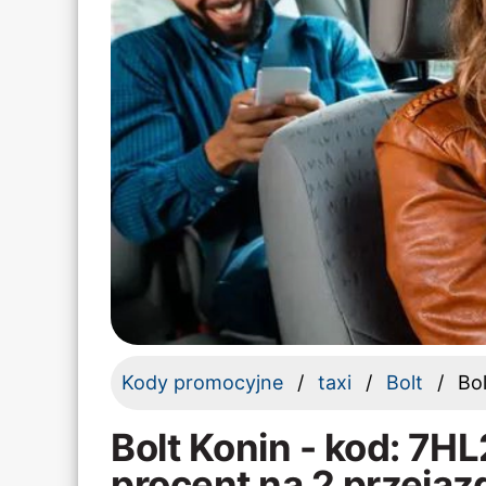
Kody promocyjne
taxi
Bolt
Bo
Bolt Konin - kod: 7H
procent na 2 przejaz