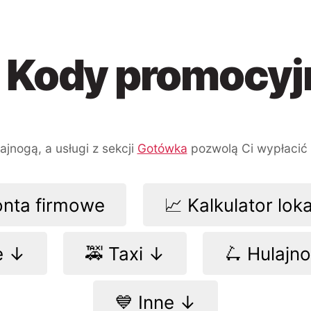
 Kody promocyj
Przejdź
Przejdź
Przejdź
do
do
do
nawigacji
treści
wyszukiwarki
jnogą, a usługi z sekcji
Gotówka
pozwolą Ci wypłacić
onta firmowe
📈 Kalkulator lok
e ↓
🚕 Taxi ↓
🛴 Hulajn
💙 Inne ↓