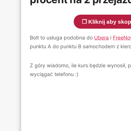
❐ Kliknij aby sk
Bolt to usługa podobna do
Ubera
i
FreeN
punktu A do punktu B samochodem z kier
Z góry wiadomo, ile kurs będzie wynosił, 
wyciągać telefonu :)