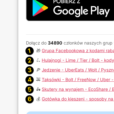
Dołącz do
34890
członków naszych grup
🎁
Grupa Facebookowa z kodami rab
🛴
Hulajnogi - Lime / Tier / Bolt - ko
🍕
Jedzenie - UberEats / Wolt / Pysz
🚕
Taksówki - Bolt / FreeNow / Uber 
🛵
Skutery na wynajem - EcoShare / B
💰
Gotówka do kieszeni - sposoby na