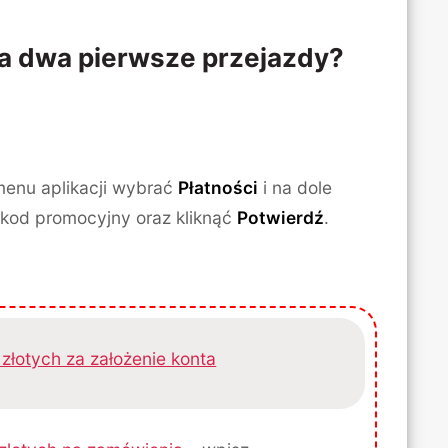
a dwa pierwsze przejazdy?
menu aplikacji wybrać
Płatności
i na dole
 kod promocyjny oraz kliknąć
Potwierdź
.
złotych za założenie konta