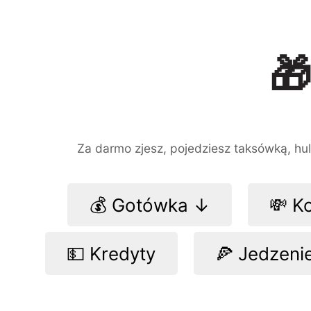

Za darmo zjesz, pojedziesz taksówką, hula
💰 Gotówka ↓
💸 K
💵 Kredyty
🍕 Jedzeni