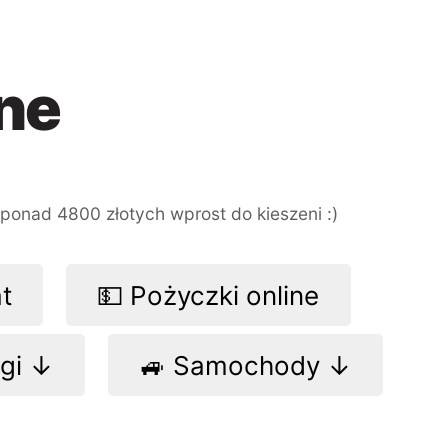
ne
ponad 4800 złotych
wprost do kieszeni :)
at
💵 Pożyczki online
ogi ↓
🚙 Samochody ↓