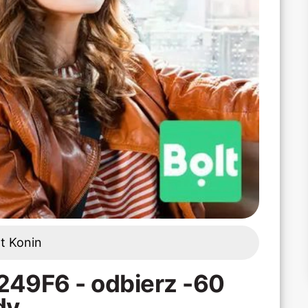
lt Konin
L249F6 - odbierz -60
dy