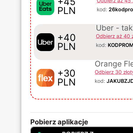
+45
Odbierz aż 45 
PLN
kod:
26kodpr
Uber - ta
+40
Odbierz aż 40 
PLN
kod:
KODPROM
Orange Fl
+30
Odbierz 30 zło
PLN
kod:
JAKUBZJ
Pobierz aplikacje