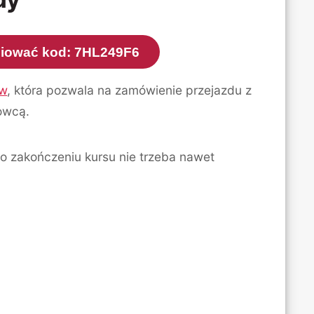
opiować kod: 7HL249F6
ow
, która pozwala na zamówienie przejazdu z
owcą.
po zakończeniu kursu nie trzeba nawet